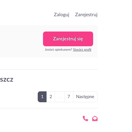
Zaloguj
Zarejestruj
Zarejestruj się
Jesteś opiekunem?
Stwórz profil
szcz
1
2
...
7
Następne