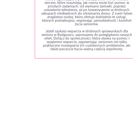
sercem, które rozumieją, jak cenna może być pomoc w
prostych zadaniach, od wymiany żarówki, poprzez
ustawienie telewizora, aż po towarzyszenie w drobnych
zakupach niezbędnych do utrzymania domu. Z nami łatwo
znajdziesz osobę, która oferuje dokładnie te usługi,
których potrzebujesz, wspierając samodzielność i komfort
życia seniorów.
Jeżeli szukasz wsparcia w drobnych sprawunkach dla
seniora w Bydgoszcz, zapraszamy do przeglądania naszych
ofert. Dołącz do społeczności, która stawia na pomoc i
wzajemne wsparcie, zapewniając seniorom nie tylko
praktyczne rozwiązania ich codziennych problemów, ale
także poczucie bycia ważną częścią wspólnoty.