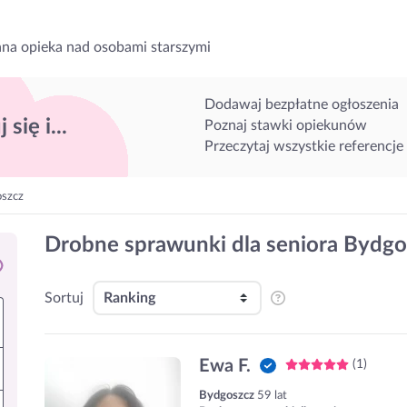
na opieka nad osobami starszymi
Dodawaj bezpłatne ogłoszenia
 się i...
Poznaj stawki opiekunów
Przeczytaj wszystkie referencje
oszcz
Drobne sprawunki dla seniora Bydgo
Sortuj
Ewa F.
(1)
Bydgoszcz
59 lat