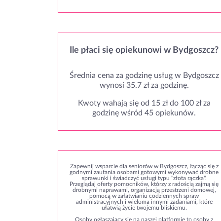
Ile płaci się opiekunowi w Bydgoszcz?
Średnia cena za godzinę usług w Bydgoszcz
wynosi 35.7 zł za godzinę.
Kwoty wahają się od 15 zł do 100 zł za
godzinę wśród 45 opiekunów.
Zapewnij wsparcie dla seniorów w Bydgoszcz, łącząc się z
godnymi zaufania osobami gotowymi wykonywać drobne
sprawunki i świadczyć usługi typu "złota rączka".
Przeglądaj oferty pomocników, którzy z radością zajmą się
drobnymi naprawami, organizacją przestrzeni domowej,
pomocą w załatwianiu codziennych spraw
administracyjnych i wieloma innymi zadaniami, które
ułatwią życie twojemu bliskiemu.
Osoby ogłaszający się na naszej platformie to osoby z