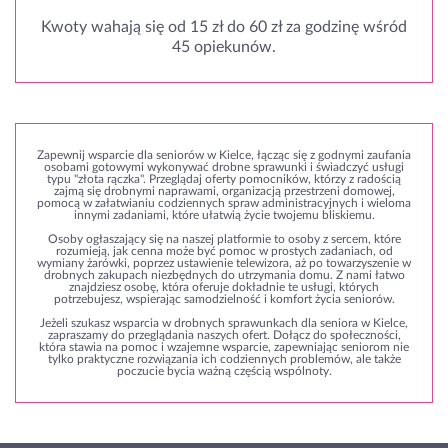
Kwoty wahają się od 15 zł do 60 zł za godzinę wśród
45 opiekunów.
Zapewnij wsparcie dla seniorów w Kielce, łącząc się z godnymi zaufania
osobami gotowymi wykonywać drobne sprawunki i świadczyć usługi
typu "złota rączka". Przeglądaj oferty pomocników, którzy z radością
zajmą się drobnymi naprawami, organizacją przestrzeni domowej,
pomocą w załatwianiu codziennych spraw administracyjnych i wieloma
innymi zadaniami, które ułatwią życie twojemu bliskiemu.
Osoby ogłaszający się na naszej platformie to osoby z sercem, które
rozumieją, jak cenna może być pomoc w prostych zadaniach, od
wymiany żarówki, poprzez ustawienie telewizora, aż po towarzyszenie w
drobnych zakupach niezbędnych do utrzymania domu. Z nami łatwo
znajdziesz osobę, która oferuje dokładnie te usługi, których
potrzebujesz, wspierając samodzielność i komfort życia seniorów.
Jeżeli szukasz wsparcia w drobnych sprawunkach dla seniora w Kielce,
zapraszamy do przeglądania naszych ofert. Dołącz do społeczności,
która stawia na pomoc i wzajemne wsparcie, zapewniając seniorom nie
tylko praktyczne rozwiązania ich codziennych problemów, ale także
poczucie bycia ważną częścią wspólnoty.