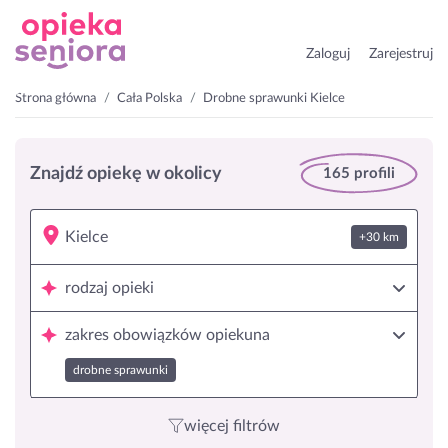
Zaloguj
Zarejestruj
Strona główna
Cała Polska
Drobne sprawunki Kielce
Znajdź opiekę w okolicy
165 profili
+30 km
rodzaj opieki
zakres obowiązków opiekuna
drobne sprawunki
więcej filtrów