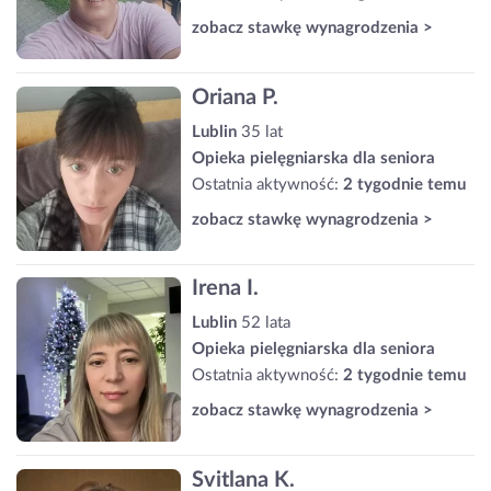
zobacz stawkę wynagrodzenia >
Oriana P.
Lublin
35 lat
Opieka pielęgniarska dla seniora
Ostatnia aktywność:
2 tygodnie temu
zobacz stawkę wynagrodzenia >
Irena I.
Lublin
52 lata
Opieka pielęgniarska dla seniora
Ostatnia aktywność:
2 tygodnie temu
zobacz stawkę wynagrodzenia >
Svitlana K.