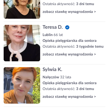
Ostatnia aktywność:
3 dni temu
zobacz stawkę wynagrodzenia >
Teresa D.
Lublin
66 lat
Opieka pielęgniarska dla seniora
Ostatnia aktywność:
3 tygodnie temu
zobacz stawkę wynagrodzenia >
Sylwia K.
Nałęczów
32 lata
Opieka pielęgniarska dla seniora
Ostatnia aktywność:
3 dni temu
zobacz stawkę wynagrodzenia >