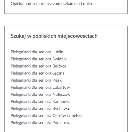
Opieka nad seniorem z zamieszkaniem Lublin
Szukaj w pobliskich miejscowościach
Pielęgniarki dla seniora Lublin
Pielęgniarki dla seniora Świdnik
Pielęgniarki dla seniora Bełżyce
Pielęgniarki dla seniora Łęczna
Pielęgniarki dla seniora Piaski
Pielęgniarki dla seniora Lubartów
Pielęgniarki dla seniora Nałęczów
Pielęgniarki dla seniora Kamionka
Pielęgniarki dla seniora Bychawa
Pielęgniarki dla seniora Ostrów Lubelski
Pielęgniarki dla seniora Poniatowa