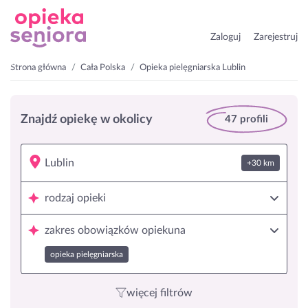
Zaloguj
Zarejestruj
Strona główna
Cała Polska
Opieka pielęgniarska Lublin
Znajdź opiekę w okolicy
47 profili
+30 km
rodzaj opieki
zakres obowiązków opiekuna
opieka pielęgniarska
więcej filtrów