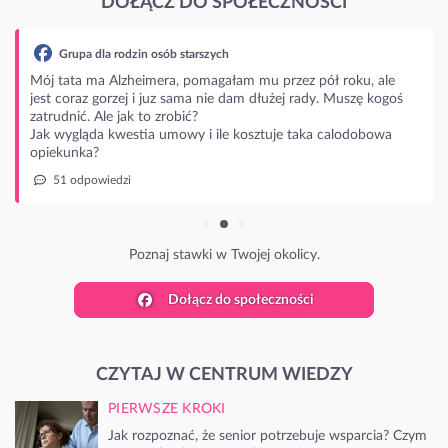
DOŁĄCZ DO SPOŁECZNOŚCI
Grupa dla rodzin osób starszych
Mój tata ma Alzheimera, pomagałam mu przez pół roku, ale
jest coraz gorzej i juz sama nie dam dłużej rady. Muszę kogoś
zatrudnić. Ale jak to zrobić?
Jak wygląda kwestia umowy i ile kosztuje taka calodobowa
opiekunka?
51 odpowiedzi
Poznaj stawki w Twojej okolicy.
Dołącz do społeczności
CZYTAJ W CENTRUM WIEDZY
PIERWSZE KROKI
Jak rozpoznać, że senior potrzebuje wsparcia? Czym