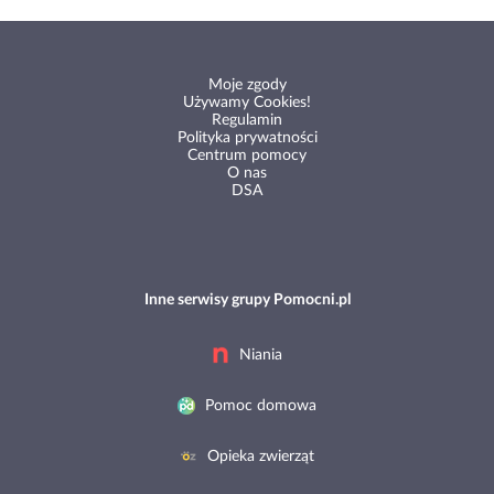
Moje zgody
Używamy Cookies!
Regulamin
Polityka prywatności
Centrum pomocy
O nas
DSA
Inne serwisy grupy Pomocni.pl
Niania
Pomoc domowa
Opieka zwierząt