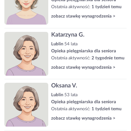
Ostatnia aktywność:
1 tydzień temu
zobacz stawkę wynagrodzenia >
Katarzyna G.
Lublin
54 lata
Opieka pielęgniarska dla seniora
Ostatnia aktywność:
2 tygodnie temu
zobacz stawkę wynagrodzenia >
Oksana V.
Lublin
53 lata
Opieka pielęgniarska dla seniora
Ostatnia aktywność:
1 tydzień temu
zobacz stawkę wynagrodzenia >