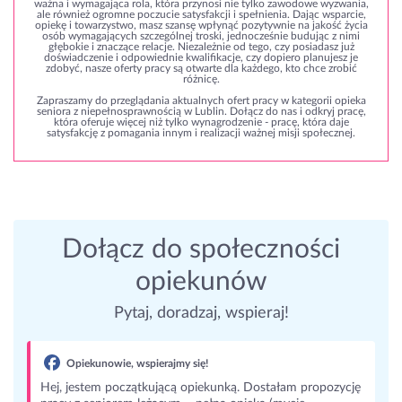
ważna i wymagająca rola, która przynosi nie tylko zawodowe wyzwania,
ale również ogromne poczucie satysfakcji i spełnienia. Dając wsparcie,
opiekę i towarzystwo, masz szansę wpłynąć pozytywnie na jakość życia
osób wymagających szczególnej troski, jednocześnie budując z nimi
głębokie i znaczące relacje. Niezależnie od tego, czy posiadasz już
doświadczenie i odpowiednie kwalifikacje, czy dopiero planujesz je
zdobyć, nasze oferty pracy są otwarte dla każdego, kto chce zrobić
różnicę.
Zapraszamy do przeglądania aktualnych ofert pracy w kategorii opieka
seniora z niepełnosprawnością w Lublin. Dołącz do nas i odkryj pracę,
która oferuje więcej niż tylko wynagrodzenie - pracę, która daje
satysfakcję z pomagania innym i realizacji ważnej misji społecznej.
Dołącz do społeczności
opiekunów
Pytaj, doradzaj, wspieraj!
Opiekunowie, wspierajmy się!
Hej, jestem początkującą opiekunką. Dostałam propozycję