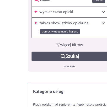
wymiar czasu opieki
zakres obowiązków opiekuna
pomoc w utrzymaniu higieny
więcej filtrów
Szukaj
wyczyść
Kategorie usług
Praca opieka nad seniorem z niepełnosprawnością