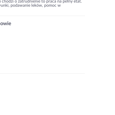
 chodzi o zatrudnienie to praca na pełny etat.
wunki, podawanie leków, pomoc w
sowie