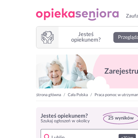
Zaufa
Jesteś
Przegląda
opiekunem?
Zarejestruj
Strona główna
Cała Polska
Praca pomoc w utrzymaniu
Jesteś opiekunem?
25 wyników
Szukaj ogłoszeń w okolicy
+30 km