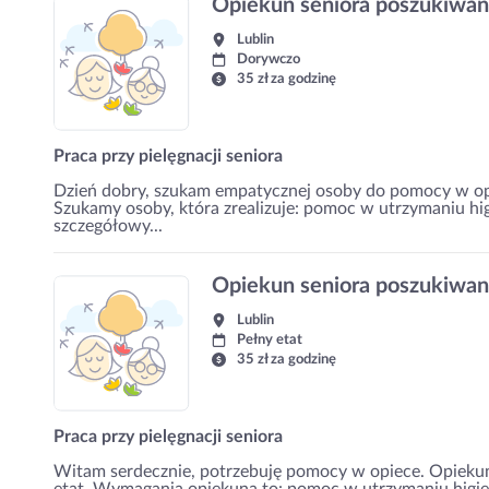
Opiekun seniora poszukiwa
Lublin
Dorywczo
35 zł za godzinę
Praca przy pielęgnacji seniora
Dzień dobry, szukam empatycznej osoby do pomocy w opi
Szukamy osoby, która zrealizuje: pomoc w utrzymaniu hig
szczegółowy...
Opiekun seniora poszukiwa
Lublin
Pełny etat
35 zł za godzinę
Praca przy pielęgnacji seniora
Witam serdecznie, potrzebuję pomocy w opiece. Opieku