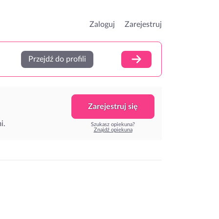
Zaloguj
Zarejestruj
Przejdź do profili
Zarejestruj się
i.
Szukasz opiekuna?
Znajdź opiekuna