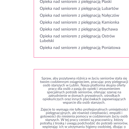
Opieka nad seniorem z pielęgnacją Piaski
Opieka nad seniorem z pielęgnacją Lubartów
Opieka nad seniorem z pielęgnacją Nałęczów
Opieka nad seniorem z pielęgnacją Kamionka
Opieka nad seniorem z pielęgnacją Bychawa
Opieka nad seniorem z pielęgnacją Ostrów
Lubelski
Opieka nad seniorem z pielęgnacją Poniatowa
Spraw, aby pozytywna różnica w życiu seniorów stała się
twoim codziennym osiągnięciem, pracując przy pielęgnacji
osób starszych w Lublin. Nasza platforma skupia oferty
pracy dla osób z pasją do opieki i zrozumieniem
specjalnych potrzeb seniorów, oferując szansę na
zatrudnienie w domach prywatnych, ośrodkach
opiekuńczych oraz innych placówkach zapewniających
wsparcie dla osób starszych.
Zajęcie to wymaga nie tylko profesjonalnych umiejętności
pielęgnacyjnych, ale również cierpliwości, empatii i
gotowości do niesienia pomocy w codziennym życiu osób
starszych. W tej pracy cenieni są pracownicy, którzy
potrafią z troską i uwagą podchodzić do potrzeb seniorów,
wspierając ich w utrzymaniu higieny osobistej, dbając o