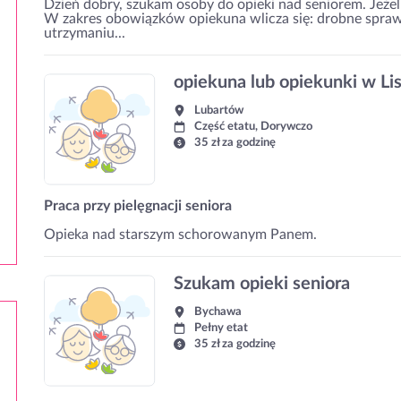
Dzień dobry, szukam osoby do opieki nad seniorem. Jeżeli
W zakres obowiązków opiekuna wlicza się: drobne spra
utrzymaniu...
opiekuna lub opiekunki w Li
Lubartów
Część etatu, Dorywczo
35 zł za godzinę
Praca przy pielęgnacji seniora
Opieka nad starszym schorowanym Panem.
Szukam opieki seniora
Bychawa
Pełny etat
35 zł za godzinę