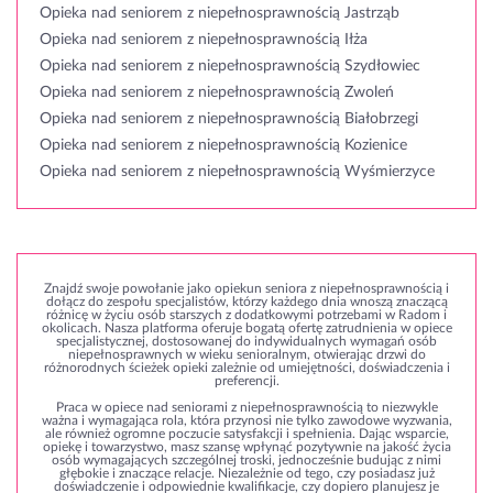
Opieka nad seniorem z niepełnosprawnością Jastrząb
Opieka nad seniorem z niepełnosprawnością Iłża
Opieka nad seniorem z niepełnosprawnością Szydłowiec
Opieka nad seniorem z niepełnosprawnością Zwoleń
Opieka nad seniorem z niepełnosprawnością Białobrzegi
Opieka nad seniorem z niepełnosprawnością Kozienice
Opieka nad seniorem z niepełnosprawnością Wyśmierzyce
Znajdź swoje powołanie jako opiekun seniora z niepełnosprawnością i
dołącz do zespołu specjalistów, którzy każdego dnia wnoszą znaczącą
różnicę w życiu osób starszych z dodatkowymi potrzebami w Radom i
okolicach. Nasza platforma oferuje bogatą ofertę zatrudnienia w opiece
specjalistycznej, dostosowanej do indywidualnych wymagań osób
niepełnosprawnych w wieku senioralnym, otwierając drzwi do
różnorodnych ścieżek opieki zależnie od umiejętności, doświadczenia i
preferencji.
Praca w opiece nad seniorami z niepełnosprawnością to niezwykle
ważna i wymagająca rola, która przynosi nie tylko zawodowe wyzwania,
ale również ogromne poczucie satysfakcji i spełnienia. Dając wsparcie,
opiekę i towarzystwo, masz szansę wpłynąć pozytywnie na jakość życia
osób wymagających szczególnej troski, jednocześnie budując z nimi
głębokie i znaczące relacje. Niezależnie od tego, czy posiadasz już
doświadczenie i odpowiednie kwalifikacje, czy dopiero planujesz je