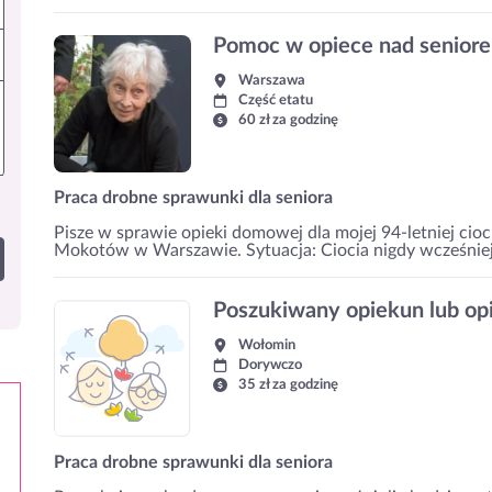
Pomoc w opiece nad senio
Warszawa
Część etatu
60 zł za godzinę
Praca drobne sprawunki dla seniora
Pisze w sprawie opieki domowej dla mojej 94-letniej cioc
Mokotów w Warszawie. Sytuacja: Ciocia nigdy wcześniej n
Poszukiwany opiekun lub op
Wołomin
Dorywczo
35 zł za godzinę
Praca drobne sprawunki dla seniora