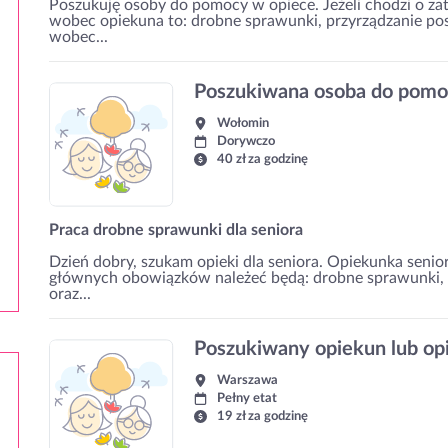
Poszukuję osoby do pomocy w opiece. Jeżeli chodzi o za
wobec opiekuna to: drobne sprawunki, przyrządzanie po
wobec...
Poszukiwana osoba do pom
Wołomin
Dorywczo
40 zł za godzinę
Praca drobne sprawunki dla seniora
Dzień dobry, szukam opieki dla seniora. Opiekunka sen
głównych obowiązków należeć będą: drobne sprawunki, 
oraz...
Poszukiwany opiekun lub op
Warszawa
Pełny etat
19 zł za godzinę