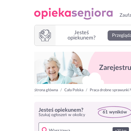
Zaufa
Jesteś
Przegląda
opiekunem?
Zarejestruj
Strona główna
Cała Polska
Praca drobne sprawunki
Jesteś opiekunem?
61 wyników
Szukaj ogłoszeń w okolicy
+30 km