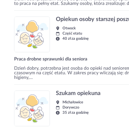
to praca na pełny etat. Szukamy osoby, która zrealizuje
Opiekun osoby starszej pos
Otwock
Część etatu
40 zł za godzinę
Praca drobne sprawunki dla seniora
Dzień dobry, potrzebna jest osoba do opieki nad seniore
czasowym na część etatu. W zakres pracy wliczają się:
higieny,...
Szukam opiekuna
Michałowice
Dorywczo
35 zł za godzinę