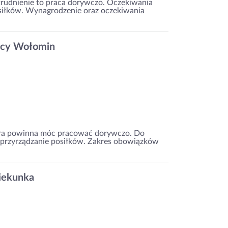
trudnienie to praca dorywczo. Oczekiwania
siłków. Wynagrodzenie oraz oczekiwania
ocy Wołomin
iora powinna móc pracować dorywczo. Do
przyrządzanie posiłków. Zakres obowiązków
iekunka