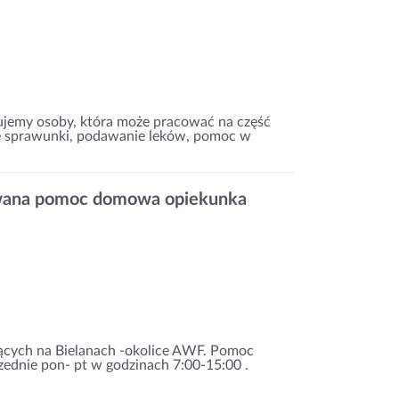
ujemy osoby, która może pracować na część
ne sprawunki, podawanie leków, pomoc w
iwana pomoc domowa opiekunka
cych na Bielanach -okolice AWF. Pomoc
zednie pon- pt w godzinach 7:00-15:00 .