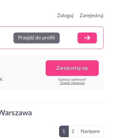
Zaloguj
Zarejestruj
Przejdź do profili
Zarejestruj się
i.
Szukasz opiekuna?
Znajdź opiekuna
 Warszawa
1
2
Następne