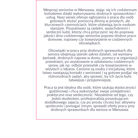
Wesprzyj seniorów w Warszawa, stając się ich codziennym
bohaterem dzięki wykonywaniu drobnych sprawunków i
usług. Nasz serwis oferuje ogłoszenia o pracę dla osób
gotowych służyć pomocną dłonią w prostych, ale
kluczowych czynnościach, które ułatwiają życie osobom
starszym. Poszukiwani są rzetelni, wszechstronni i
serdeczni ludzi, którzy chcą przyczynić się do poprawy
jakości dnia codziennego seniorów poprzez drobne prace
domowe, naprawy czy towarzyszenie w codziennych
obowiązkach.
Obowiązki w pracy przy drobnych sprawunkach dla
seniora obejmują szeroki zakres działań, od wymiany
żarówek, drobnych napraw w domu, pomocy w organizacji
przestrzeni, po asystowanie w załatwianiu codziennych
spraw, jak np. odbiór przesyłek czy towarzyszenie w
wizytach u lekarza. Cenione są osoby z inicjatywą, które
łatwo nawiązują kontakt z seniorami i są gotowe podjąć się
różnorodnych zadań, aby sprawić, by ich życie było
łatwiejsze i przyjemniejsze.
Praca ta jest idealna dla osób, które szukają elastyczności
godzinowej i chcą wykorzystać swoje umiejętności
praktyczne oraz serdeczność. Niezależnie od tego, czy
jesteś studentem, profesjonalistą poszukującym
dodatkowego zajęcia, czy po prostu chcesz być aktywny
społecznie i pomagać innym, sprawdź oferty pracy przy
drobnych sprawunkach dla seniora w Warszawa.