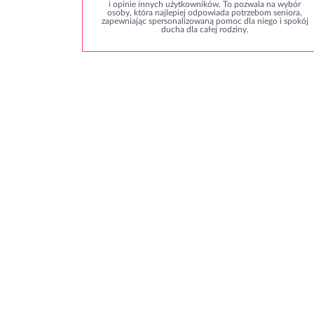
i opinie innych użytkowników. To pozwala na wybór
osoby, która najlepiej odpowiada potrzebom seniora,
zapewniając spersonalizowaną pomoc dla niego i spokój
ducha dla całej rodziny.