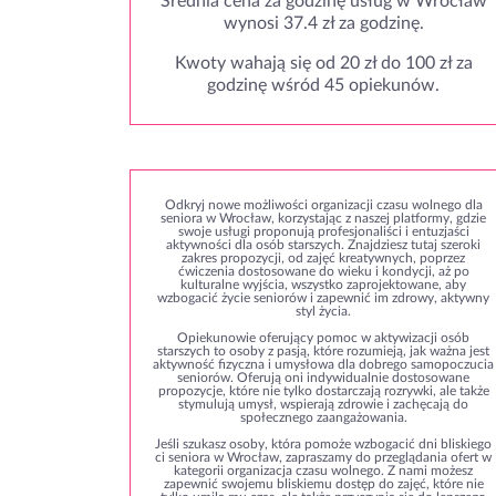
Średnia cena za godzinę usług w Wrocław
wynosi 37.4 zł za godzinę.
Kwoty wahają się od 20 zł do 100 zł za
godzinę wśród 45 opiekunów.
Odkryj nowe możliwości organizacji czasu wolnego dla
seniora w Wrocław, korzystając z naszej platformy, gdzie
swoje usługi proponują profesjonaliści i entuzjaści
aktywności dla osób starszych. Znajdziesz tutaj szeroki
zakres propozycji, od zajęć kreatywnych, poprzez
ćwiczenia dostosowane do wieku i kondycji, aż po
kulturalne wyjścia, wszystko zaprojektowane, aby
wzbogacić życie seniorów i zapewnić im zdrowy, aktywny
styl życia.
Opiekunowie oferujący pomoc w aktywizacji osób
starszych to osoby z pasją, które rozumieją, jak ważna jest
aktywność fizyczna i umysłowa dla dobrego samopoczucia
seniorów. Oferują oni indywidualnie dostosowane
propozycje, które nie tylko dostarczają rozrywki, ale także
stymulują umysł, wspierają zdrowie i zachęcają do
społecznego zaangażowania.
Jeśli szukasz osoby, która pomoże wzbogacić dni bliskiego
ci seniora w Wrocław, zapraszamy do przeglądania ofert w
kategorii organizacja czasu wolnego. Z nami możesz
zapewnić swojemu bliskiemu dostęp do zajęć, które nie