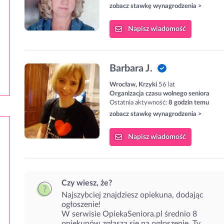
zobacz stawkę wynagrodzenia >
Napisz
wiadomość
Barbara J.
Wrocław, Krzyki
56 lat
Organizacja czasu wolnego seniora
Ostatnia aktywność:
8 godzin temu
zobacz stawkę wynagrodzenia >
Napisz
wiadomość
Czy wiesz, że?
Najszybciej znajdziesz opiekuna, dodając
ogłoszenie!
W serwisie OpiekaSeniora.pl średnio 8
opiekunów zgłasza się na ogłoszenie. Ty