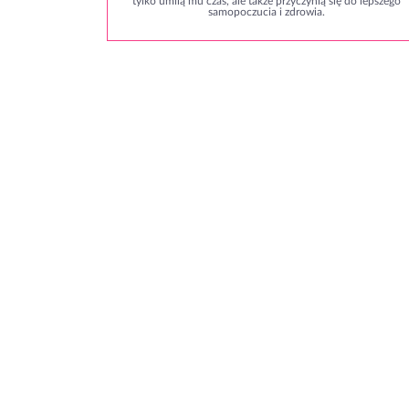
tylko umilą mu czas, ale także przyczynią się do lepszego
samopoczucia i zdrowia.