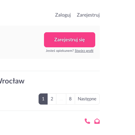
Zaloguj
Zarejestruj
Zarejestruj się
Jesteś opiekunem?
Stwórz profil
Wrocław
1
2
...
8
Następne