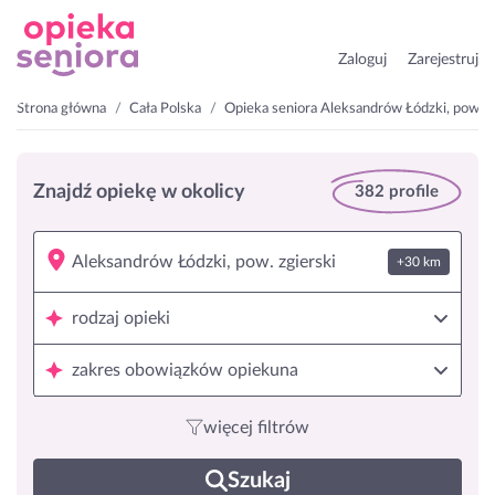
Zaloguj
Zarejestruj
Strona główna
Cała Polska
Opieka seniora Aleksandrów Łódzki, pow. z
Znajdź opiekę w okolicy
382 profile
+30 km
rodzaj opieki
zakres obowiązków opiekuna
więcej filtrów
Szukaj