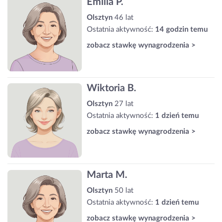
Emilia P.
Olsztyn
46 lat
Ostatnia aktywność:
14 godzin temu
zobacz stawkę wynagrodzenia >
Wiktoria B.
Olsztyn
27 lat
Ostatnia aktywność:
1 dzień temu
zobacz stawkę wynagrodzenia >
Marta M.
Olsztyn
50 lat
Ostatnia aktywność:
1 dzień temu
zobacz stawkę wynagrodzenia >