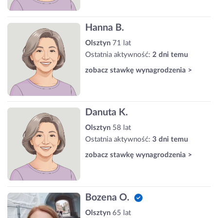
Hanna B.
Olsztyn
71 lat
Ostatnia aktywność:
2 dni temu
zobacz stawkę wynagrodzenia >
Danuta K.
Olsztyn
58 lat
Ostatnia aktywność:
3 dni temu
zobacz stawkę wynagrodzenia >
Bozena O.
Olsztyn
65 lat