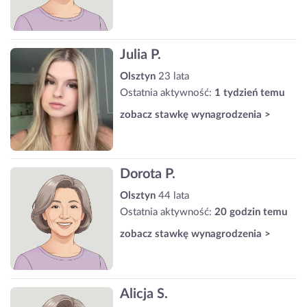
Julia P.
Olsztyn
23 lata
Ostatnia aktywność:
1 tydzień temu
zobacz stawkę wynagrodzenia >
Dorota P.
Olsztyn
44 lata
Ostatnia aktywność:
20 godzin temu
zobacz stawkę wynagrodzenia >
Alicja S.