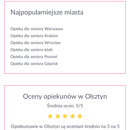
Najpopularniejsze miasta
Opieka dla seniora Warszawa
Opieka dla seniora Kraków
Opieka dla seniora Wrocław
Opieka dla seniora Łódź
Opieka dla seniora Poznań
Opieka dla seniora Gdańsk
Oceny opiekunów w Olsztyn
Średnia ocen: 5/5
Opiekunowie w Olsztyn są oceniani średnio na 5 na 5