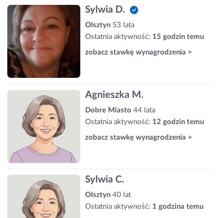
Sylwia D.
Olsztyn
53 lata
Ostatnia aktywność:
15 godzin temu
zobacz stawkę wynagrodzenia >
Agnieszka M.
Dobre Miasto
44 lata
Ostatnia aktywność:
12 godzin temu
zobacz stawkę wynagrodzenia >
Sylwia C.
Olsztyn
40 lat
Ostatnia aktywność:
1 godzina temu