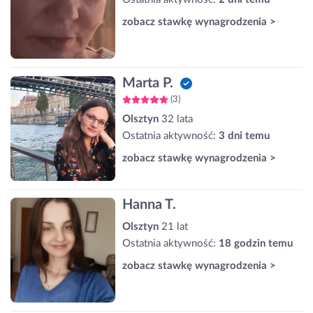
zobacz stawkę wynagrodzenia >
Marta P.
(3)
Olsztyn
32 lata
Ostatnia aktywność:
3 dni temu
zobacz stawkę wynagrodzenia >
Hanna T.
Olsztyn
21 lat
Ostatnia aktywność:
18 godzin temu
zobacz stawkę wynagrodzenia >