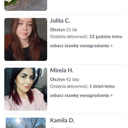
Julita C.
Olsztyn
21 lat
Ostatnia aktywność:
23 godziny temu
zobacz stawkę wynagrodzenia >
Mirela H.
Olsztyn
42 lata
Ostatnia aktywność:
1 dzień temu
zobacz stawkę wynagrodzenia >
Kamila D.