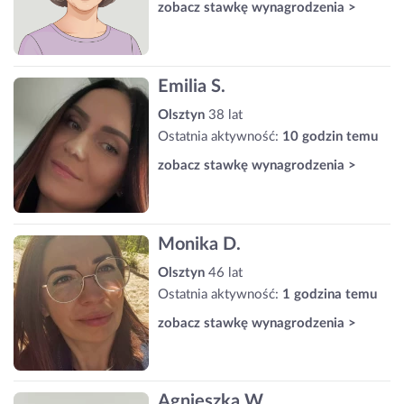
zobacz stawkę wynagrodzenia >
Emilia S.
Olsztyn
38 lat
Ostatnia aktywność:
10 godzin temu
zobacz stawkę wynagrodzenia >
Monika D.
Olsztyn
46 lat
Ostatnia aktywność:
1 godzina temu
zobacz stawkę wynagrodzenia >
Agnieszka W.