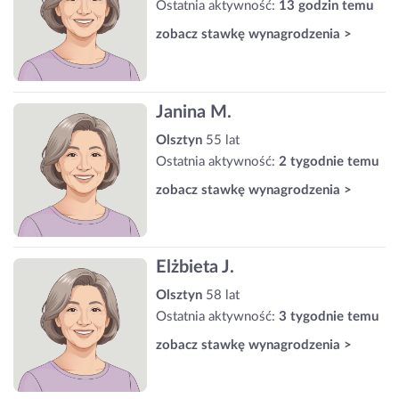
Ostatnia aktywność:
13 godzin temu
zobacz stawkę wynagrodzenia >
Janina M.
Olsztyn
55 lat
Ostatnia aktywność:
2 tygodnie temu
zobacz stawkę wynagrodzenia >
Elżbieta J.
Olsztyn
58 lat
Ostatnia aktywność:
3 tygodnie temu
zobacz stawkę wynagrodzenia >