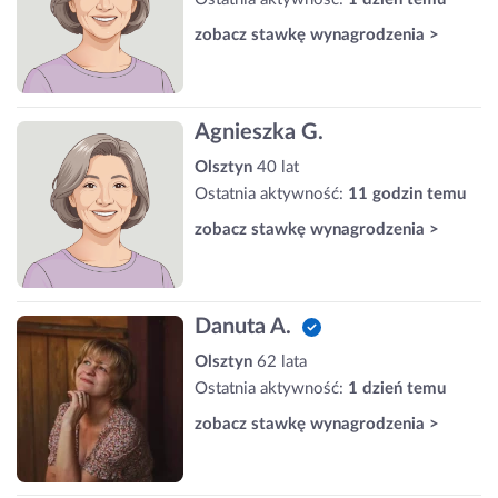
zobacz stawkę wynagrodzenia >
Agnieszka G.
Olsztyn
40 lat
Ostatnia aktywność:
11 godzin temu
zobacz stawkę wynagrodzenia >
Danuta A.
Olsztyn
62 lata
Ostatnia aktywność:
1 dzień temu
zobacz stawkę wynagrodzenia >