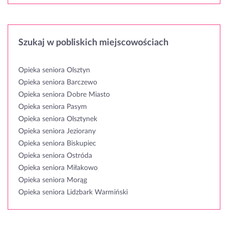
Szukaj w pobliskich miejscowościach
Opieka seniora Olsztyn
Opieka seniora Barczewo
Opieka seniora Dobre Miasto
Opieka seniora Pasym
Opieka seniora Olsztynek
Opieka seniora Jeziorany
Opieka seniora Biskupiec
Opieka seniora Ostróda
Opieka seniora Miłakowo
Opieka seniora Morąg
Opieka seniora Lidzbark Warmiński