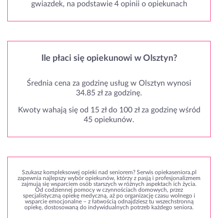
gwiazdek, na podstawie 4 opinii o opiekunach
Ile płaci się opiekunowi w Olsztyn?
Średnia cena za godzinę usług w Olsztyn wynosi
34.85 zł za godzinę.
Kwoty wahają się od 15 zł do 100 zł za godzinę wśród
45 opiekunów.
Szukasz kompleksowej opieki nad seniorem? Serwis opiekaseniora.pl
zapewnia najlepszy wybór opiekunów, którzy z pasją i profesjonalizmem
zajmują się wsparciem osób starszych w różnych aspektach ich życia.
Od codziennej pomocy w czynnościach domowych, przez
specjalistyczną opiekę medyczną, aż po organizację czasu wolnego i
wsparcie emocjonalne – z łatwością odnajdziesz tu wszechstronną
opiekę, dostosowaną do indywidualnych potrzeb każdego seniora.