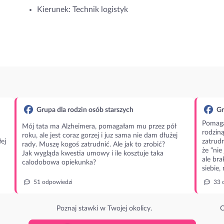
Kierunek: Technik logistyk
Grupa dla rodzin osób starszych
Gr
Pomaga
Mój tata ma Alzheimera, pomagałam mu przez pół
rodzin
roku, ale jest coraz gorzej i juz sama nie dam dłużej
ej
zatrudn
rady. Muszę kogoś zatrudnić. Ale jak to zrobić?
że “nie
Jak wygląda kwestia umowy i ile kosztuje taka
ale bra
calodobowa opiekunka?
siebie,
51 odpowiedzi
33 
Poznaj stawki w Twojej okolicy.
O