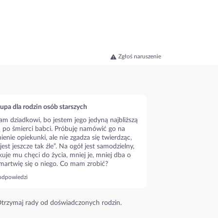
Zgłoś naruszenie
upa dla rodzin osób starszych
m dziadkowi, bo jestem jego jedyną najbliższą
ą po śmierci babci. Próbuję namówić go na
ienie opiekunki, ale nie zgadza się twierdząc,
 jest jeszcze tak źle”. Na ogół jest samodzielny,
kuje mu chęci do życia, mniej je, mniej dba o
 martwię się o niego. Co mam zrobić?
odpowiedzi
trzymaj rady od doświadczonych rodzin.