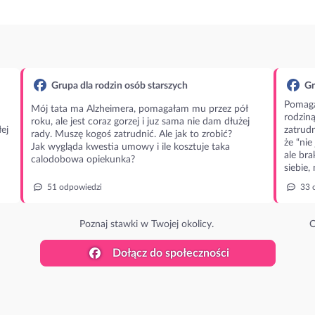
Grupa dla rodzin osób starszych
Gr
Pomaga
Mój tata ma Alzheimera, pomagałam mu przez pół
rodzin
roku, ale jest coraz gorzej i juz sama nie dam dłużej
ej
zatrudn
rady. Muszę kogoś zatrudnić. Ale jak to zrobić?
że “nie
Jak wygląda kwestia umowy i ile kosztuje taka
ale bra
calodobowa opiekunka?
siebie,
51 odpowiedzi
33 
Poznaj stawki w Twojej okolicy.
O
Dołącz do społeczności