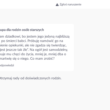
Zgłoś naruszenie
upa dla rodzin osób starszych
m dziadkowi, bo jestem jego jedyną najbliższą
ą po śmierci babci. Próbuję namówić go na
ienie opiekunki, ale nie zgadza się twierdząc,
 jest jeszcze tak źle”. Na ogół jest samodzielny,
kuje mu chęci do życia, mniej je, mniej dba o
 martwię się o niego. Co mam zrobić?
odpowiedzi
trzymaj rady od doświadczonych rodzin.