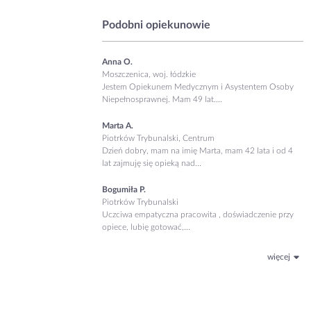
Podobni opiekunowie
Anna O.
Moszczenica, woj. łódzkie
Jestem Opiekunem Medycznym i Asystentem Osoby
Niepełnosprawnej. Mam 49 lat....
Marta A.
Piotrków Trybunalski, Centrum
Dzień dobry, mam na imię Marta, mam 42 lata i od 4
lat zajmuję się opieką nad...
Bogumiła P.
Piotrków Trybunalski
Uczciwa empatyczna pracowita , doświadczenie przy
opiece, lubię gotować,...
więcej