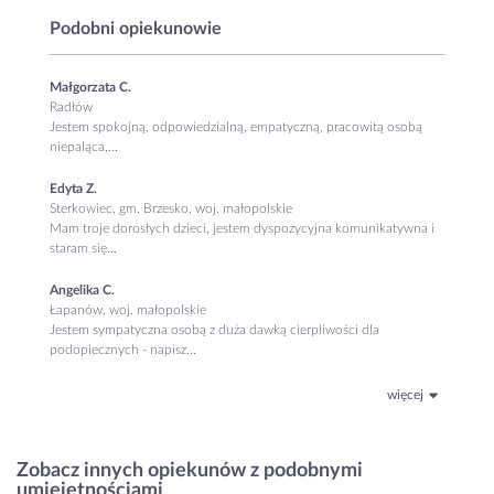
Podobni opiekunowie
Małgorzata C.
Radłów
Jestem spokojną, odpowiedzialną, empatyczną, pracowitą osobą
niepaląca,...
Edyta Z.
Sterkowiec, gm. Brzesko, woj. małopolskie
Mam troje dorosłych dzieci, jestem dyspozycyjna komunikatywna i
staram się...
Angelika C.
Łapanów, woj. małopolskie
Jestem sympatyczna osobą z duża dawką cierpliwości dla
podopiecznych - napisz...
więcej
Zobacz innych opiekunów z podobnymi
umiejętnościami