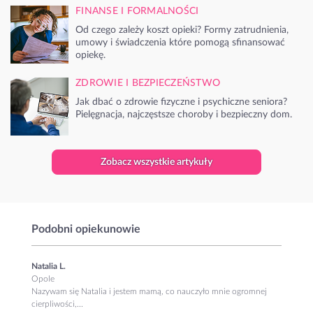
FINANSE I FORMALNOŚCI
Od czego zależy koszt opieki? Formy zatrudnienia,
umowy i świadczenia które pomogą sfinansować
opiekę.
ZDROWIE I BEZPIECZEŃSTWO
Jak dbać o zdrowie fizyczne i psychiczne seniora?
Pielęgnacja, najczęstsze choroby i bezpieczny dom.
Zobacz wszystkie artykuły
Podobni opiekunowie
Natalia L.
Opole
Nazywam się Natalia i jestem mamą, co nauczyło mnie ogromnej
cierpliwości,...