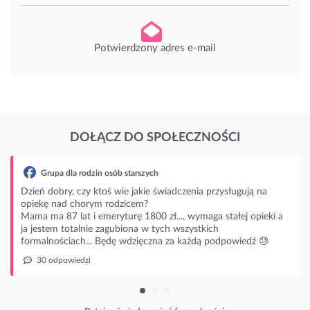
Potwierdzony adres e-mail
DOŁĄCZ DO SPOŁECZNOŚCI
Grupa dla rodzin osób starszych
eń dobry, czy ktoś wie jakie świadczenia przysługują na
ekę nad chorym rodzicem?
a ma 87 lat i emeryturę 1800 zł..., wymaga stałej opieki a
jestem totalnie zagubiona w tych wszystkich
malnościach... Będę wdzięczna za każdą podpowiedź 😓
30 odpowiedzi