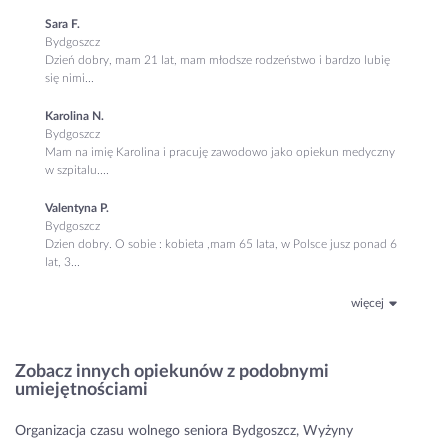
Sara F.
Bydgoszcz
Dzień dobry, mam 21 lat, mam młodsze rodzeństwo i bardzo lubię
się nimi...
Karolina N.
Bydgoszcz
Mam na imię Karolina i pracuję zawodowo jako opiekun medyczny
w szpitalu....
Valentyna P.
Bydgoszcz
Dzien dobry. O sobie : kobieta ,mam 65 lata, w Polsce jusz ponad 6
lat, 3...
więcej
Zobacz innych opiekunów z podobnymi
umiejętnościami
Organizacja czasu wolnego seniora Bydgoszcz, Wyżyny