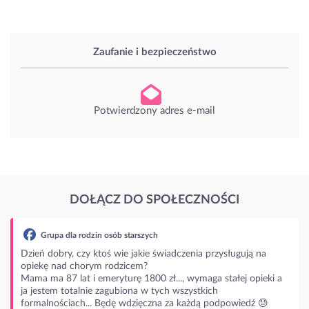
Zaufanie i bezpieczeństwo
Potwierdzony adres e-mail
DOŁĄCZ DO SPOŁECZNOŚCI
rodzin osób starszych
czy ktoś wie jakie świadczenia przysługują na
horym rodzicem?
t i emeryturę 1800 zł..., wymaga stałej opieki a
alnie zagubiona w tych wszystkich
ch... Będę wdzięczna za każdą podpowiedź 😓