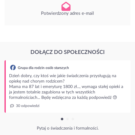
Potwierdzony adres e-mail
DOŁĄCZ DO SPOŁECZNOŚCI
ą na
opieki a
ź 😓