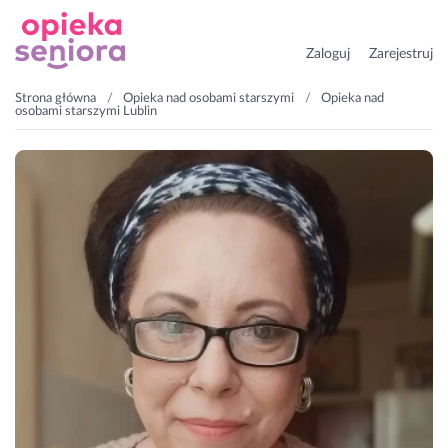
Zaloguj
Zarejestruj
Strona główna
Opieka nad osobami starszymi
Opieka nad
osobami starszymi Lublin