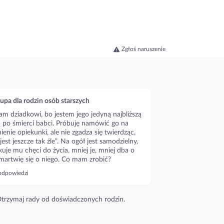
Zgłoś naruszenie
upa dla rodzin osób starszych
m dziadkowi, bo jestem jego jedyną najbliższą
ą po śmierci babci. Próbuję namówić go na
ienie opiekunki, ale nie zgadza się twierdząc,
 jest jeszcze tak źle”. Na ogół jest samodzielny,
kuje mu chęci do życia, mniej je, mniej dba o
 martwię się o niego. Co mam zrobić?
odpowiedzi
trzymaj rady od doświadczonych rodzin.