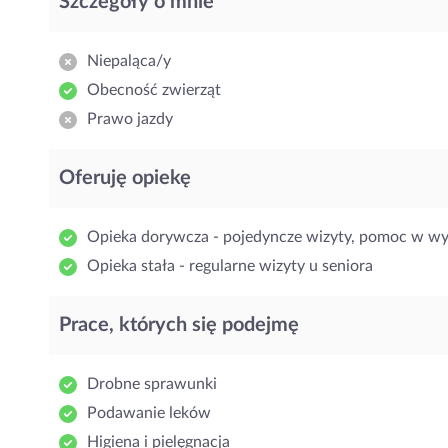
Szczegóły o mnie
Niepaląca/y
Obecność zwierząt
Prawo jazdy
Oferuję opiekę
Opieka dorywcza - pojedyncze wizyty, pomoc w w
Opieka stała - regularne wizyty u seniora
Prace, których się podejmę
Drobne sprawunki
Podawanie leków
Higiena i pielęgnacja