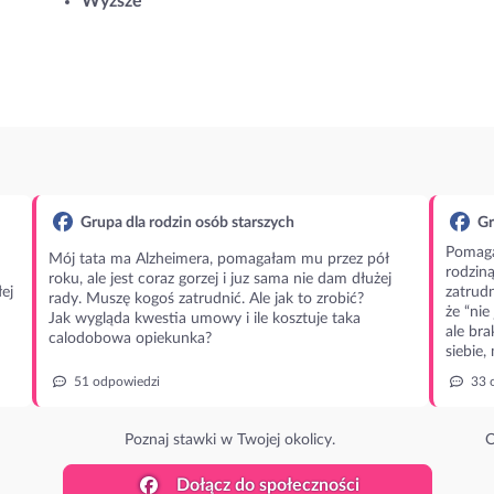
Wyższe
Grupa dla rodzin osób starszych
Gr
Pomaga
Mój tata ma Alzheimera, pomagałam mu przez pół
rodzin
roku, ale jest coraz gorzej i juz sama nie dam dłużej
ej
zatrudn
rady. Muszę kogoś zatrudnić. Ale jak to zrobić?
że “nie
Jak wygląda kwestia umowy i ile kosztuje taka
ale bra
calodobowa opiekunka?
siebie,
51 odpowiedzi
33 
Poznaj stawki w Twojej okolicy.
O
Dołącz do społeczności