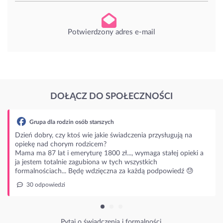
Potwierdzony adres e-mail
DOŁĄCZ DO SPOŁECZNOŚCI
rodzin osób starszych
czy ktoś wie jakie świadczenia przysługują na
horym rodzicem?
t i emeryturę 1800 zł..., wymaga stałej opieki a
alnie zagubiona w tych wszystkich
ch... Będę wdzięczna za każdą podpowiedź 😓
dzi
Pytaj o świadczenia i formalności.