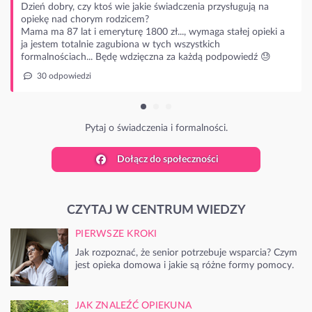
wie jakie świadczenia przysługują na
dzicem?
turę 1800 zł..., wymaga stałej opieki a
ubiona w tych wszystkich
ę wdzięczna za każdą podpowiedź 😓
 świadczenia i formalności.
Dołącz do społeczności
CZYTAJ W CENTRUM WIEDZY
PIERWSZE KROKI
Jak rozpoznać, że senior potrzebuje wsparcia? Czym
jest opieka domowa i jakie są różne formy pomocy.
JAK ZNALEŹĆ OPIEKUNA