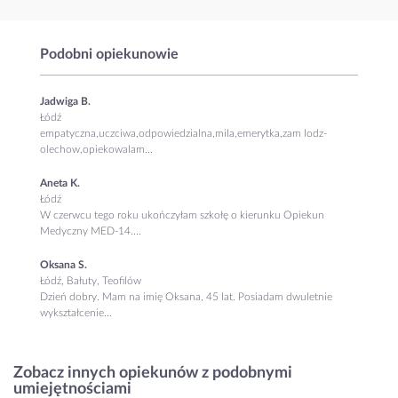
Podobni opiekunowie
Jadwiga B.
Łódź
empatyczna,uczciwa,odpowiedzialna,mila,emerytka,zam lodz-
olechow,opiekowalam...
Aneta K.
Łódź
W czerwcu tego roku ukończyłam szkołę o kierunku Opiekun
Medyczny MED-14....
Oksana S.
Łódź, Bałuty, Teofilów
Dzień dobry. Mam na imię Oksana, 45 lat. Posiadam dwuletnie
wykształcenie...
Zobacz innych opiekunów z podobnymi
umiejętnościami