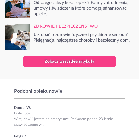
Od czego zależy koszt opieki? Formy zatrudnienia,
umowy i świadczenia które pomogą sfinansować
opiekę.
ZDROWIE I BEZPIECZEŃSTWO
Jak dbać o zdrowie fizyczne i psychiczne seniora?
Pielęgnacja, najczęstsze choroby i bezpieczny dom.
Zobacz wszystkie artykuły
Podobni opiekunowie
Dorota W.
Dobczyce
W tej chwili jestem na emeryturze. Posiadam ponad 20 letnie
doświadczenie w...
Edyta Z.