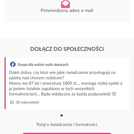
Potwierdzony adres e-mail
DOŁĄCZ DO SPOŁECZNOŚCI
zin osób starszych
 ktoś wie jakie świadczenia przysługują na
rym rodzicem?
 emeryturę 1800 zł..., wymaga stałej opieki a
ie zagubiona w tych wszystkich
.. Będę wdzięczna za każdą podpowiedź 😓
ytaj o świadczenia i formalności.