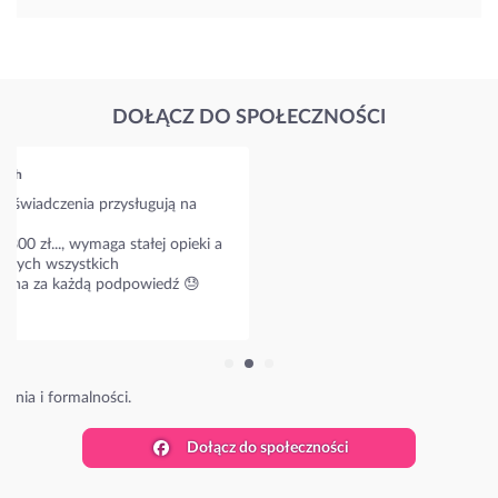
DOŁĄCZ DO SPOŁECZNOŚCI
Grupa dla rodzin osób starszych
Mój tata ma Alzheimera, pomagałam mu przez pół roku, ale
jest coraz gorzej i juz sama nie dam dłużej rady. Muszę kogoś
zatrudnić. Ale jak to zrobić?
Jak wygląda kwestia umowy i ile kosztuje taka calodobowa
opiekunka?
51 odpowiedzi
Poznaj stawki w Twojej okolicy.
Dołącz do społeczności