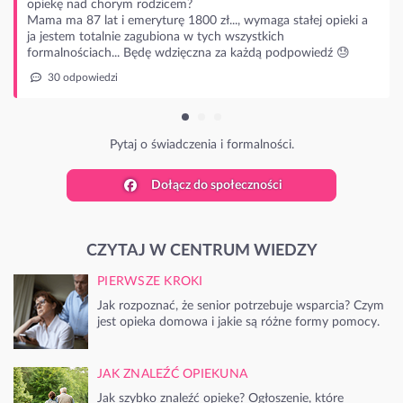
d chorym rodzicem?
 lat i emeryturę 1800 zł..., wymaga stałej opieki a
totalnie zagubiona w tych wszystkich
iach... Będę wdzięczna za każdą podpowiedź 😓
wiedzi
Pytaj o świadczenia i formalności.
Dołącz do społeczności
CZYTAJ W CENTRUM WIEDZY
PIERWSZE KROKI
Jak rozpoznać, że senior potrzebuje wsparcia? Czym
jest opieka domowa i jakie są różne formy pomocy.
JAK ZNALEŹĆ OPIEKUNA
Jak szybko znaleźć opiekę? Ogłoszenie, które