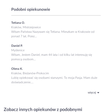
Podobni opiekunowie
Tetiana O.
Kraków, Mistrzejowice
Witam Państwa Nazywam się Tetiana. Mieszkam w Krakowie od
ponad 7 lat. Przez...
Daniel P.
Myślenice
Witam, Jestem Daniel, mam 44 lata i od kilku lat interesuję się
pomocą osobom...
Olena K.
Kraków, Bieżanów-Prokocim
Lubię opiekować się osobami starszymi. To moja Pasja. Mam duże
doświadczenie....
więcej
Zobacz innych opiekunów z podobnymi