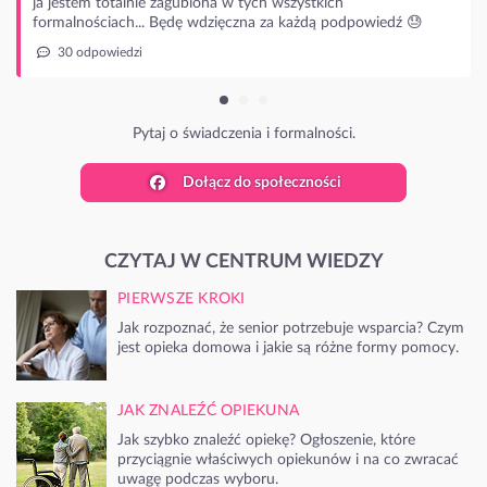
m totalnie zagubiona w tych wszystkich
ościach... Będę wdzięczna za każdą podpowiedź 😓
powiedzi
Pytaj o świadczenia i formalności.
Dołącz do społeczności
CZYTAJ W CENTRUM WIEDZY
PIERWSZE KROKI
Jak rozpoznać, że senior potrzebuje wsparcia? Czym
jest opieka domowa i jakie są różne formy pomocy.
JAK ZNALEŹĆ OPIEKUNA
Jak szybko znaleźć opiekę? Ogłoszenie, które
przyciągnie właściwych opiekunów i na co zwracać
uwagę podczas wyboru.