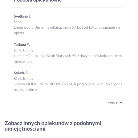
Svetlana I.
Łódź
Dzień dobry. Jestem Svetlana, mam 57 lat i od kilku lat zajmuję się
opieką...
Tetiana Y.
Łódź, Bałuty
Ukraine.Opiekunka Osób Starszych 59 z duzym doświadczeniem w
opiece nad...
Sylwia S.
Łódź, Bałuty
Jestem OPIEKUNEM MEDYCZNYM, b.pozytywną, komunikatywną
osobą, dobrze...
więcej
Zobacz innych opiekunów z podobnymi
umiejętnościami