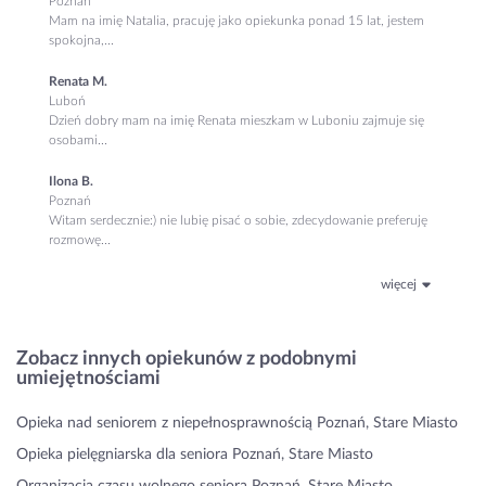
Poznań
Mam na imię Natalia, pracuję jako opiekunka ponad 15 lat, jestem
spokojna,...
Renata M.
Luboń
Dzień dobry mam na imię Renata mieszkam w Luboniu zajmuje się
osobami...
Ilona B.
Poznań
Witam serdecznie:) nie lubię pisać o sobie, zdecydowanie preferuję
rozmowę...
więcej
Zobacz innych opiekunów z podobnymi
umiejętnościami
Opieka nad seniorem z niepełnosprawnością Poznań, Stare Miasto
Opieka pielęgniarska dla seniora Poznań, Stare Miasto
Organizacja czasu wolnego seniora Poznań, Stare Miasto