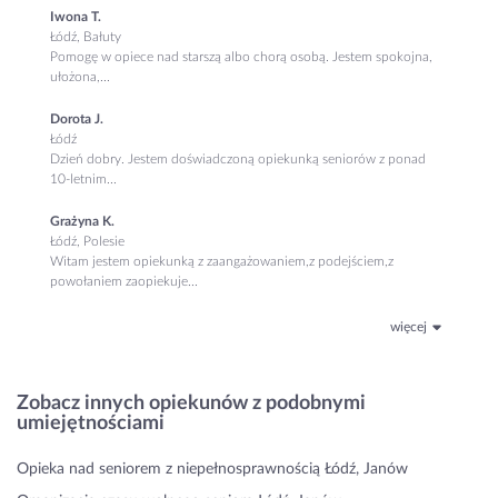
Iwona T.
Łódź, Bałuty
Pomogę w opiece nad starszą albo chorą osobą. Jestem spokojna,
ułożona,...
Dorota J.
Łódź
Dzień dobry. Jestem doświadczoną opiekunką seniorów z ponad
10-letnim...
Grażyna K.
Łódź, Polesie
Witam jestem opiekunką z zaangażowaniem,z podejściem,z
powołaniem zaopiekuje...
więcej
Zobacz innych opiekunów z podobnymi
umiejętnościami
Opieka nad seniorem z niepełnosprawnością Łódź, Janów