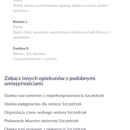
Opole
Zrobię zakupy, porozmawiam,ugotuję, pójdę na spacer, podam
lekarstwa,...
Bożena J.
Opole
Dzień dobry, posiadam wykształcenie Opiekuna Osób Starszych,
wieloletnie...
Ewelina K.
Izbicko, woj. opolskie
Odpowiedzialność i usmiech
Zobacz innych opiekunów z podobnymi
umiejętnościami
Opieka nad seniorem z niepełnosprawnością Szczedrzyk
Opieka pielęgniarska dla seniora Szczedrzyk
Organizacja czasu wolnego seniora Szczedrzyk
Podawanie lekarstw seniorowi Szczedrzyk
Opieka nad seniorem z pielęgnacją Szczedrzyk