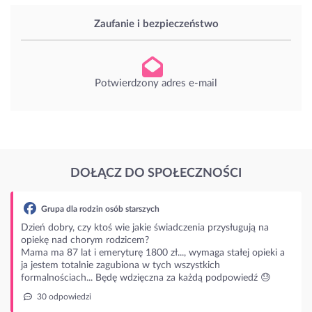
Zaufanie i bezpieczeństwo
Potwierdzony adres e-mail
DOŁĄCZ DO SPOŁECZNOŚCI
la rodzin osób starszych
y, czy ktoś wie jakie świadczenia przysługują na
d chorym rodzicem?
 lat i emeryturę 1800 zł..., wymaga stałej opieki a
totalnie zagubiona w tych wszystkich
iach... Będę wdzięczna za każdą podpowiedź 😓
wiedzi