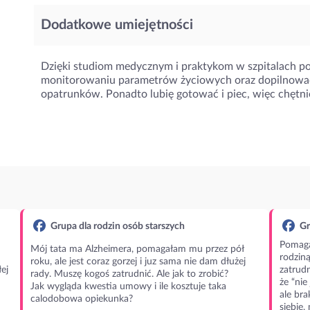
Dodatkowe umiejętności
Dzięki studiom medycznym i praktykom w szpitalach pot
monitorowaniu parametrów życiowych oraz dopilnowa
opatrunków. Ponadto lubię gotować i piec, więc chęt
Grupa dla rodzin osób starszych
Gr
Pomaga
Mój tata ma Alzheimera, pomagałam mu przez pół
rodzin
roku, ale jest coraz gorzej i juz sama nie dam dłużej
ej
zatrudn
rady. Muszę kogoś zatrudnić. Ale jak to zrobić?
że “nie
Jak wygląda kwestia umowy i ile kosztuje taka
ale bra
calodobowa opiekunka?
siebie,