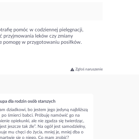
rafię pomóc w codziennej pielęgnacji,
ć przyjmowania leków czy zmiany
nie pomogę w przygotowaniu posiłków.
Zgłoś naruszenie
upa dla rodzin osób starszych
m dziadkowi, bo jestem jego jedyną najbliższą
ą po śmierci babci. Próbuję namówić go na
ienie opiekunki, ale nie zgadza się twierdząc,
 jest jeszcze tak źle”. Na ogół jest samodzielny,
kuje mu chęci do życia, mniej je, mniej dba o
 martwię się o niego. Co mam zrobić?