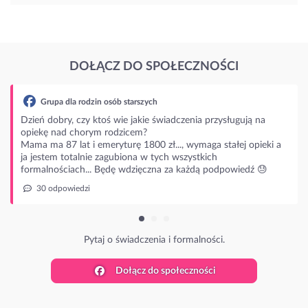
DOŁĄCZ DO SPOŁECZNOŚCI
ują na
j opieki a
edź 😓
Dołącz do społeczności