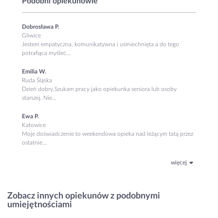
Podobni opiekunowie
Dobrosława P.
Gliwice
Jestem empatyczna, komunikatywna i uśmiechnięta a do tego
potrafiąca myśleć...
Emilia W.
Ruda Śląska
Dzień dobry,Szukam pracy jako opiekunka seniora lub osoby
starszej. Nie...
Ewa P.
Katowice
Moje doświadczenie to weekendowa opieka nad leżącym tatą przez
ostatnie...
więcej
Zobacz innych opiekunów z podobnymi
umiejętnościami