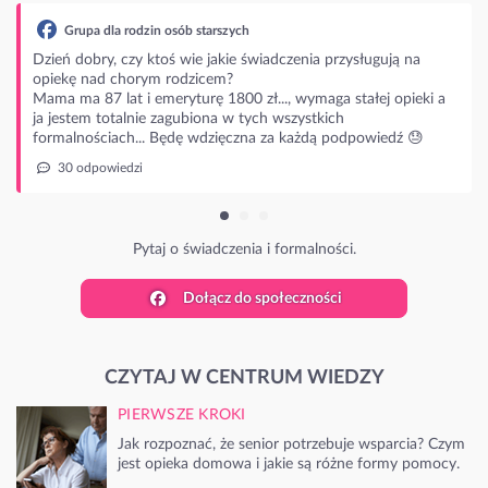
upa dla rodzin osób starszych
dobry, czy ktoś wie jakie świadczenia przysługują na
ę nad chorym rodzicem?
ma 87 lat i emeryturę 1800 zł..., wymaga stałej opieki a
stem totalnie zagubiona w tych wszystkich
lnościach... Będę wdzięczna za każdą podpowiedź 😓
 odpowiedzi
Pytaj o świadczenia i formalności.
Dołącz do społeczności
CZYTAJ W CENTRUM WIEDZY
PIERWSZE KROKI
Jak rozpoznać, że senior potrzebuje wsparcia? Czym
jest opieka domowa i jakie są różne formy pomocy.