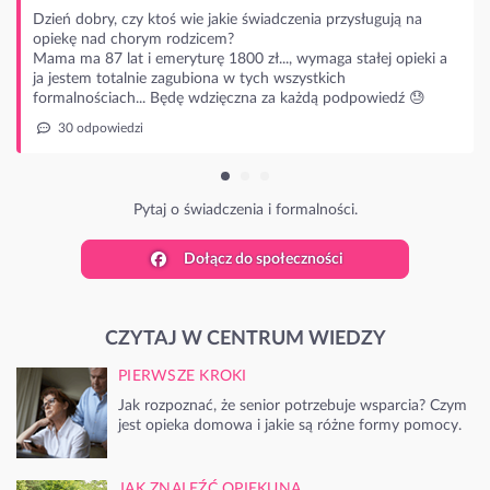
bry, czy ktoś wie jakie świadczenia przysługują na
nad chorym rodzicem?
87 lat i emeryturę 1800 zł..., wymaga stałej opieki a
m totalnie zagubiona w tych wszystkich
ościach... Będę wdzięczna za każdą podpowiedź 😓
powiedzi
Pytaj o świadczenia i formalności.
Dołącz do społeczności
CZYTAJ W CENTRUM WIEDZY
PIERWSZE KROKI
Jak rozpoznać, że senior potrzebuje wsparcia? Czym
jest opieka domowa i jakie są różne formy pomocy.
JAK ZNALEŹĆ OPIEKUNA