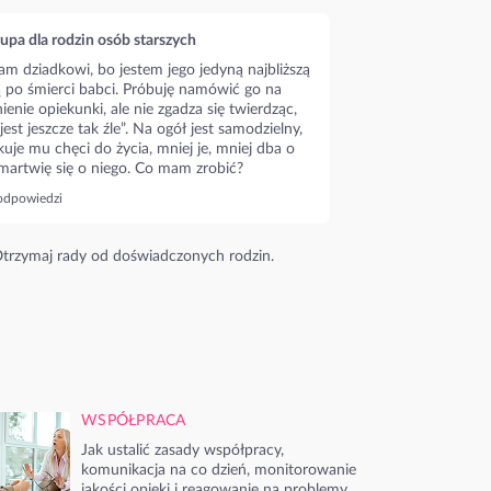
upa dla rodzin osób starszych
m dziadkowi, bo jestem jego jedyną najbliższą
ą po śmierci babci. Próbuję namówić go na
ienie opiekunki, ale nie zgadza się twierdząc,
 jest jeszcze tak źle”. Na ogół jest samodzielny,
kuje mu chęci do życia, mniej je, mniej dba o
 martwię się o niego. Co mam zrobić?
odpowiedzi
trzymaj rady od doświadczonych rodzin.
WSPÓŁPRACA
Jak ustalić zasady współpracy,
komunikacja na co dzień, monitorowanie
jakości opieki i reagowanie na problemy.