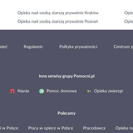
Opieka nad osobą starszą prywatnie Kraków
Opie
Opieka nad osobą starszą prywatnie Poznań
Opie
ies!
Regulamin
Polityka prywatności
Centrum 
Inne serwisy grupy Pomocni.pl
Niania
Pomoc domowa
Opieka zwierząt
Polecamy
i w Polsce
Praca w opiece w Polsce
Pracodawca
Opieka n