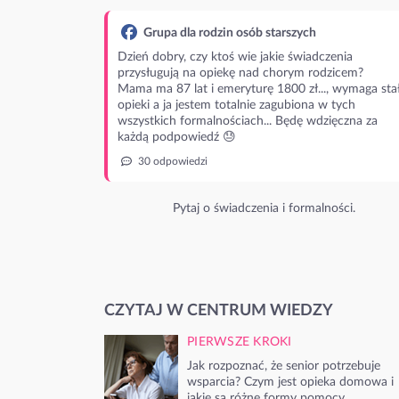
Grupa dla rodzin osób starszych
Dzień dobry, czy ktoś wie jakie świadczenia
przysługują na opiekę nad chorym rodzicem?
Mama ma 87 lat i emeryturę 1800 zł..., wymaga stał
opieki a ja jestem totalnie zagubiona w tych
wszystkich formalnościach... Będę wdzięczna za
każdą podpowiedź 😓
30 odpowiedzi
Pytaj o świadczenia i formalności.
CZYTAJ W CENTRUM WIEDZY
PIERWSZE KROKI
Jak rozpoznać, że senior potrzebuje
wsparcia? Czym jest opieka domowa i
jakie są różne formy pomocy.