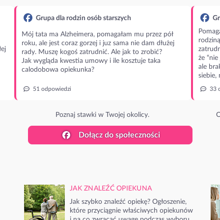
Grupa dla rodzin osób starszych
Gr
Pomaga
Mój tata ma Alzheimera, pomagałam mu przez pół
rodzin
roku, ale jest coraz gorzej i juz sama nie dam dłużej
ej
zatrudn
rady. Muszę kogoś zatrudnić. Ale jak to zrobić?
że “nie
Jak wygląda kwestia umowy i ile kosztuje taka
ale bra
calodobowa opiekunka?
siebie,
51 odpowiedzi
33 
Poznaj stawki w Twojej okolicy.
O
Dołącz do społeczności
JAK ZNALEŹĆ OPIEKUNA
Jak szybko znaleźć opiekę? Ogłoszenie,
które przyciągnie właściwych opiekunów
i na co zwracać uwagę podczas wyboru.