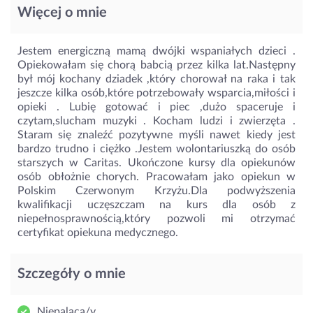
Więcej o mnie
Jestem energiczną mamą dwójki wspaniałych dzieci .
Opiekowałam się chorą babcią przez kilka lat.Następny
był mój kochany dziadek ,który chorował na raka i tak
jeszcze kilka osób,które potrzebowały wsparcia,miłości i
opieki . Lubię gotować i piec ,dużo spaceruje i
czytam,slucham muzyki . Kocham ludzi i zwierzęta .
Staram się znaleźć pozytywne myśli nawet kiedy jest
bardzo trudno i ciężko .Jestem wolontariuszką do osób
starszych w Caritas. Ukończone kursy dla opiekunów
osób obłożnie chorych. Pracowałam jako opiekun w
Polskim Czerwonym Krzyżu.Dla podwyższenia
kwalifikacji uczęszczam na kurs dla osób z
niepełnosprawnością,który pozwoli mi otrzymać
certyfikat opiekuna medycznego.
Szczegóły o mnie
Niepaląca/y