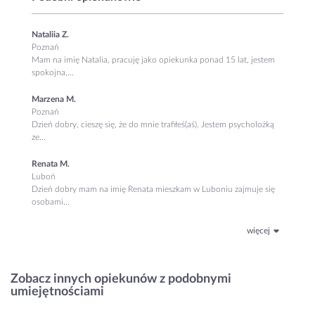
Nataliia Z.
Poznań
Mam na imię Natalia, pracuję jako opiekunka ponad 15 lat, jestem
spokojna,...
Marzena M.
Poznań
Dzień dobry, cieszę się, że do mnie trafiłeś(aś). Jestem psycholożką
ze...
Renata M.
Luboń
Dzień dobry mam na imię Renata mieszkam w Luboniu zajmuje się
osobami...
więcej
Zobacz innych opiekunów z podobnymi
umiejętnościami