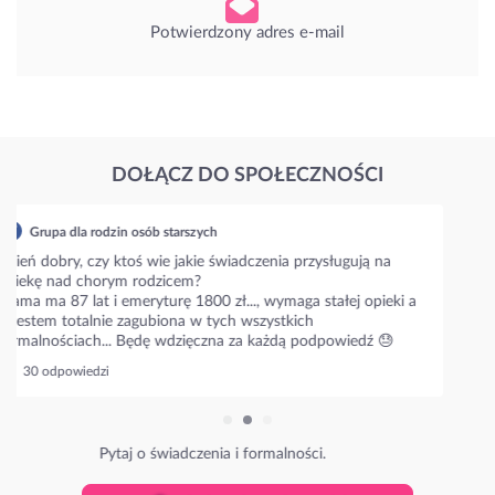
Potwierdzony adres e-mail
DOŁĄCZ DO SPOŁECZNOŚCI
Grupa dla rodzin osób starszych
Mój tata ma Alzheimera, pomagałam mu przez pół roku, ale
jest coraz gorzej i juz sama nie dam dłużej rady. Muszę kogoś
zatrudnić. Ale jak to zrobić?
Jak wygląda kwestia umowy i ile kosztuje taka calodobowa
opiekunka?
51 odpowiedzi
Poznaj stawki w Twojej okolicy.