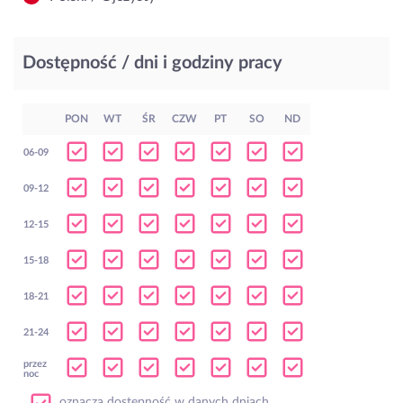
Dostępność / dni i godziny pracy
PON
WT
ŚR
CZW
PT
SO
ND
06-09
09-12
12-15
15-18
18-21
21-24
przez
noc
oznacza dostępność w danych dniach