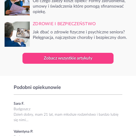
Od czego zależy koszt opieki? Formy zatrudnienia,
umowy i świadczenia które pomogą sfinansować
opiekę.
ZDROWIE I BEZPIECZEŃSTWO
Jak dbać o zdrowie fizyczne i psychiczne seniora?
Pielęgnacja, najczęstsze choroby i bezpieczny dom.
Zobacz wszystkie artykuły
Podobni opiekunowie
Sara F.
Bydgoszcz
Dzień dobry, mam 21 lat, mam młodsze rodzeństwo i bardzo lubię
się nimi...
Valentyna P.