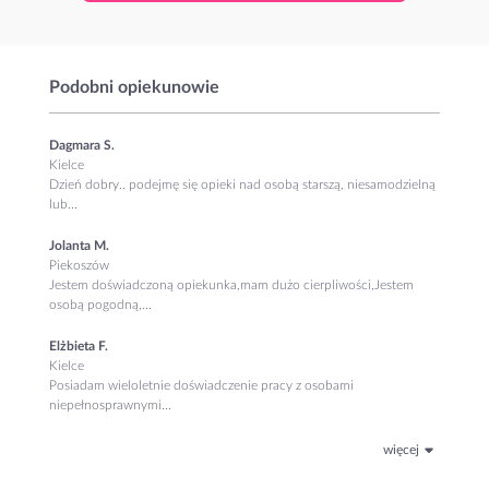
Podobni opiekunowie
Dagmara S.
Kielce
Dzień dobry.. podejmę się opieki nad osobą starszą, niesamodzielną
lub...
Jolanta M.
Piekoszów
Jestem doświadczoną opiekunka,mam dużo cierpliwości,Jestem
osobą pogodną,...
Elżbieta F.
Kielce
Posiadam wieloletnie doświadczenie pracy z osobami
niepełnosprawnymi...
więcej