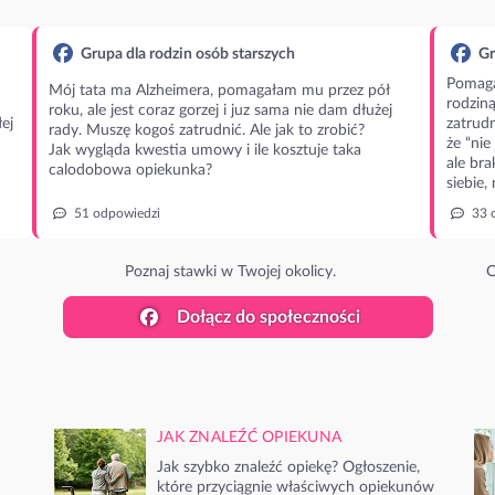
Grupa dla rodzin osób starszych
Gr
Pomaga
Mój tata ma Alzheimera, pomagałam mu przez pół
rodzin
roku, ale jest coraz gorzej i juz sama nie dam dłużej
ej
zatrudn
rady. Muszę kogoś zatrudnić. Ale jak to zrobić?
że “nie
Jak wygląda kwestia umowy i ile kosztuje taka
ale bra
calodobowa opiekunka?
siebie,
51 odpowiedzi
33 
Poznaj stawki w Twojej okolicy.
O
Dołącz do społeczności
JAK ZNALEŹĆ OPIEKUNA
Jak szybko znaleźć opiekę? Ogłoszenie,
które przyciągnie właściwych opiekunów