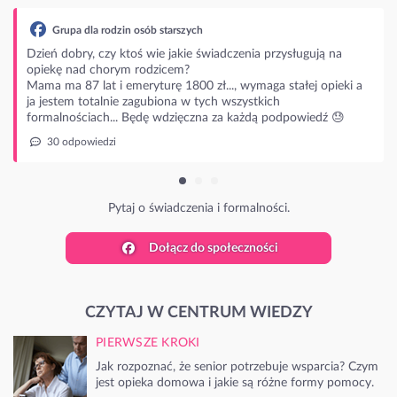
a dla rodzin osób starszych
bry, czy ktoś wie jakie świadczenia przysługują na
nad chorym rodzicem?
87 lat i emeryturę 1800 zł..., wymaga stałej opieki a
m totalnie zagubiona w tych wszystkich
ościach... Będę wdzięczna za każdą podpowiedź 😓
powiedzi
Pytaj o świadczenia i formalności.
Dołącz do społeczności
CZYTAJ W CENTRUM WIEDZY
PIERWSZE KROKI
Jak rozpoznać, że senior potrzebuje wsparcia? Czym
jest opieka domowa i jakie są różne formy pomocy.