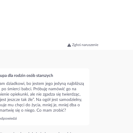
Zgłoś naruszenie
upa dla rodzin osób starszych
m dziadkowi, bo jestem jego jedyną najbliższą
ą po śmierci babci. Próbuję namówić go na
ienie opiekunki, ale nie zgadza się twierdząc,
 jest jeszcze tak źle”. Na ogół jest samodzielny,
kuje mu chęci do życia, mniej je, mniej dba o
 martwię się o niego. Co mam zrobić?
odpowiedzi