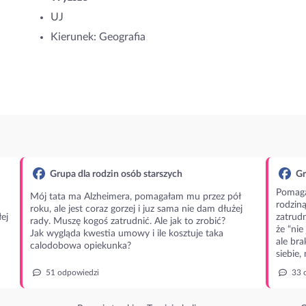
UJ
Kierunek: Geografia
Grupa dla rodzin osób starszych
Gr
Pomaga
Mój tata ma Alzheimera, pomagałam mu przez pół
rodzin
roku, ale jest coraz gorzej i juz sama nie dam dłużej
ej
zatrudn
rady. Muszę kogoś zatrudnić. Ale jak to zrobić?
że “nie
Jak wygląda kwestia umowy i ile kosztuje taka
ale bra
calodobowa opiekunka?
siebie,
51 odpowiedzi
33 