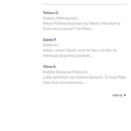
Tetiana O.
Kraków, Mistrzejowice
Witam Państwa Nazywam się Tetiana. Mieszkam w
Krakowie od ponad 7 lat. Przez...
Daniel P.
Myślenice
Witam, Jestem Daniel, mam 44 lata i od kilku lat
interesuję się pomocą osobom...
Olena K.
Kraków, Bieżanów-Prokocim
Lubię opiekować się osobami starszymi. To moja Pasja.
Mam duże doświadczenie....
więcej