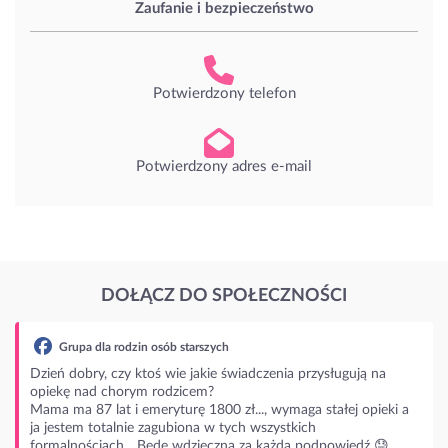
Zaufanie i bezpieczeństwo
Potwierdzony telefon
Potwierdzony adres e-mail
DOŁĄCZ DO SPOŁECZNOŚCI
zych
ie świadczenia przysługują na
?
800 zł..., wymaga stałej opieki a
 w tych wszystkich
ęczna za każdą podpowiedź 😓