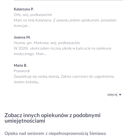
Katarzyna P.
Orły, woj. podkarpackie
Mam na imię Katarzyna. Z zawodu jestem opiekunem, posiadam
licencjat...
Joanna M.
Husów, gm. Markowa, woj. podkarpackie
W 2020r. ukończyłam roczną szkołę w Łańcucie na opiekuna
medycznego. Mam...
Maria B.
Przeworsk
Zaopiekuję się osobą starszą. Zakres czynności do uzgodnienia.
Jestem kobietą...
więcej
Zobacz innych opiekunów z podobnymi
umiejętnościami
Opieka nad seniorem z niepełnosprawnością Sieniawa