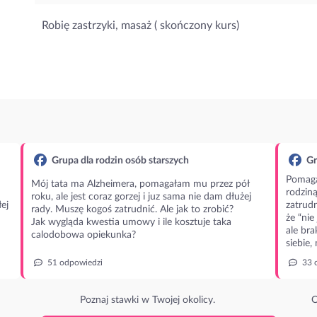
Robię zastrzyki, masaż ( skończony kurs)
Grupa dla rodzin osób starszych
Gr
Pomaga
Mój tata ma Alzheimera, pomagałam mu przez pół
rodzin
roku, ale jest coraz gorzej i juz sama nie dam dłużej
ej
zatrudn
rady. Muszę kogoś zatrudnić. Ale jak to zrobić?
że “nie
Jak wygląda kwestia umowy i ile kosztuje taka
ale bra
calodobowa opiekunka?
siebie,
51 odpowiedzi
33 
Poznaj stawki w Twojej okolicy.
O