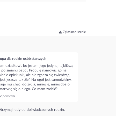
Zgłoś naruszenie
upa dla rodzin osób starszych
m dziadkowi, bo jestem jego jedyną najbliższą
ą po śmierci babci. Próbuję namówić go na
ienie opiekunki, ale nie zgadza się twierdząc,
 jest jeszcze tak źle”. Na ogół jest samodzielny,
kuje mu chęci do życia, mniej je, mniej dba o
 martwię się o niego. Co mam zrobić?
odpowiedzi
trzymaj rady od doświadczonych rodzin.