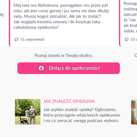
Pomaga
Mój tata ma Alzheimera, pomagałam mu przez pół
rodzin
roku, ale jest coraz gorzej i juz sama nie dam dłużej
ej
zatrudn
rady. Muszę kogoś zatrudnić. Ale jak to zrobić?
że “nie
Jak wygląda kwestia umowy i ile kosztuje taka
ale bra
calodobowa opiekunka?
siebie,
51 odpowiedzi
33 
Poznaj stawki w Twojej okolicy.
O
Dołącz do społeczności
JAK ZNALEŹĆ OPIEKUNA
Jak szybko znaleźć opiekę? Ogłoszenie,
które przyciągnie właściwych opiekunów
i na co zwracać uwagę podczas wyboru.