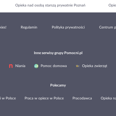
Opieka nad osobą starszą prywatnie Poznań
Opie
ies!
Regulamin
Polityka prywatności
Centrum 
Inne serwisy grupy Pomocni.pl
Niania
Pomoc domowa
Opieka zwierząt
Polecamy
i w Polsce
Praca w opiece w Polsce
Pracodawca
Opieka n