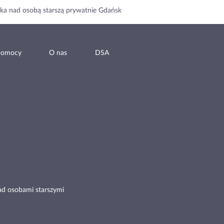
ka nad osobą starszą prywatnie Gdańsk
pomocy
O nas
DSA
ad osobami starszymi