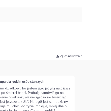
Zgłoś naruszenie
upa dla rodzin osób starszych
m dziadkowi, bo jestem jego jedyną najbliższą
ą po śmierci babci. Próbuję namówić go na
ienie opiekunki, ale nie zgadza się twierdząc,
 jest jeszcze tak źle”. Na ogół jest samodzielny,
kuje mu chęci do życia, mniej je, mniej dba o
 martwię się o niego. Co mam zrobić?