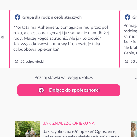
Grupa dla rodzin osób starszych
Gr
Pomaga
Mój tata ma Alzheimera, pomagałam mu przez pół
rodzin
roku, ale jest coraz gorzej i juz sama nie dam dłużej
ej
zatrudn
rady. Muszę kogoś zatrudnić. Ale jak to zrobić?
że “nie
Jak wygląda kwestia umowy i ile kosztuje taka
ale bra
calodobowa opiekunka?
siebie,
51 odpowiedzi
33 
Poznaj stawki w Twojej okolicy.
O
Dołącz do społeczności
JAK ZNALEŹĆ OPIEKUNA
Jak szybko znaleźć opiekę? Ogłoszenie,