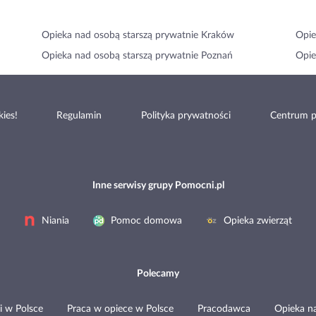
Opieka nad osobą starszą prywatnie Kraków
Opie
Opieka nad osobą starszą prywatnie Poznań
Opie
ies!
Regulamin
Polityka prywatności
Centrum 
Inne serwisy grupy Pomocni.pl
Niania
Pomoc domowa
Opieka zwierząt
Polecamy
i w Polsce
Praca w opiece w Polsce
Pracodawca
Opieka n