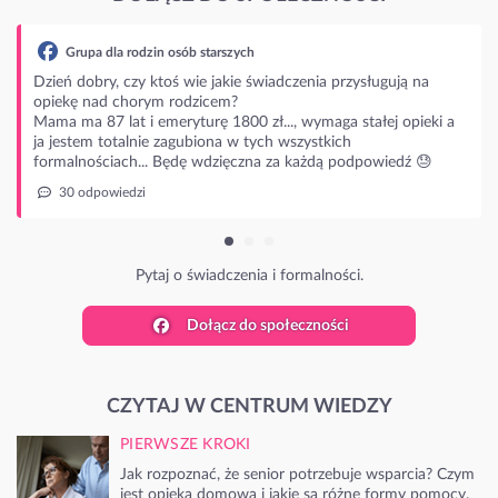
Grupa dla rodzin osób starszych
eń dobry, czy ktoś wie jakie świadczenia przysługują na
ekę nad chorym rodzicem?
a ma 87 lat i emeryturę 1800 zł..., wymaga stałej opieki a
jestem totalnie zagubiona w tych wszystkich
malnościach... Będę wdzięczna za każdą podpowiedź 😓
30 odpowiedzi
Pytaj o świadczenia i formalności.
Dołącz do społeczności
CZYTAJ W CENTRUM WIEDZY
PIERWSZE KROKI
Jak rozpoznać, że senior potrzebuje wsparcia? Czym
jest opieka domowa i jakie są różne formy pomocy.