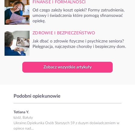
FINANSE I FORMALNOŚCI
Od czego zależy koszt opieki? Formy zatrudnienia,
umowy i świadczenia które pomogą sfinansować
opiekę.
ZDROWIE I BEZPIECZEŃSTWO
Jak dbać o zdrowie fizyczne i psychiczne seniora?
Pielęgnacja, najczęstsze choroby i bezpieczny dom.
Zobacz wszystkie artykuły
Podobni opiekunowie
Tetiana Y.
Łódź, Bałuty
Ukraine.Opiekunka Osób Starszych 59 z duzym doświadczeniem w
opiece nad...