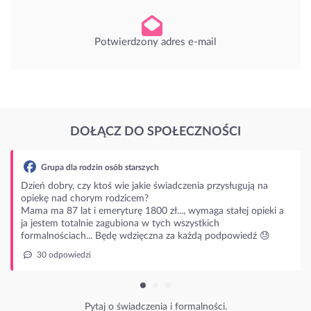
Potwierdzony adres e-mail
DOŁĄCZ DO SPOŁECZNOŚCI
zin osób starszych
 ktoś wie jakie świadczenia przysługują na
rym rodzicem?
 emeryturę 1800 zł..., wymaga stałej opieki a
ie zagubiona w tych wszystkich
.. Będę wdzięczna za każdą podpowiedź 😓
ytaj o świadczenia i formalności.