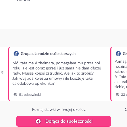
Grupa dla rodzin osób starszych
Gr
Pomaga
Mój tata ma Alzheimera, pomagałam mu przez pół
rodzin
roku, ale jest coraz gorzej i juz sama nie dam dłużej
ej
zatrudn
rady. Muszę kogoś zatrudnić. Ale jak to zrobić?
że “nie
Jak wygląda kwestia umowy i ile kosztuje taka
ale bra
calodobowa opiekunka?
siebie,
51 odpowiedzi
33 
Poznaj stawki w Twojej okolicy.
O
Dołącz do społeczności