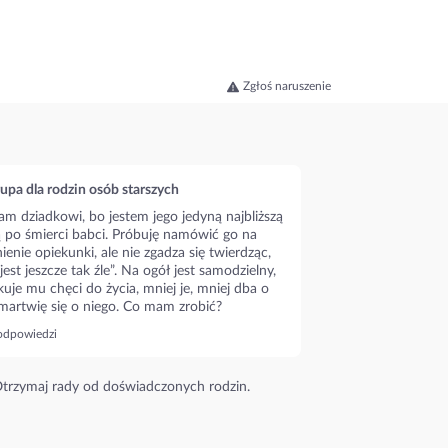
Zgłoś naruszenie
upa dla rodzin osób starszych
m dziadkowi, bo jestem jego jedyną najbliższą
ą po śmierci babci. Próbuję namówić go na
ienie opiekunki, ale nie zgadza się twierdząc,
 jest jeszcze tak źle”. Na ogół jest samodzielny,
kuje mu chęci do życia, mniej je, mniej dba o
 martwię się o niego. Co mam zrobić?
odpowiedzi
trzymaj rady od doświadczonych rodzin.