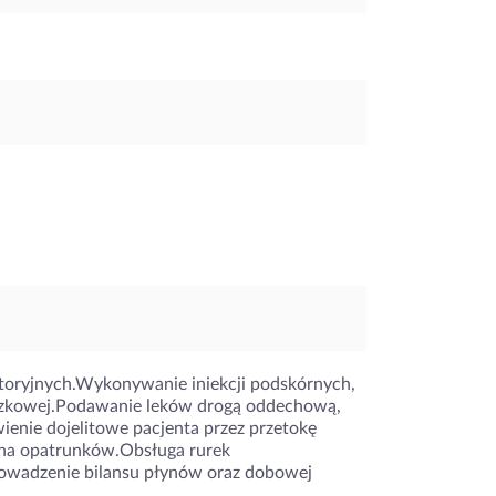
atoryjnych.Wykonywanie iniekcji podskórnych,
czkowej.Podawanie leków drogą oddechową,
ienie dojelitowe pacjenta przez przetokę
ana opatrunków.Obsługa rurek
rowadzenie bilansu płynów oraz dobowej