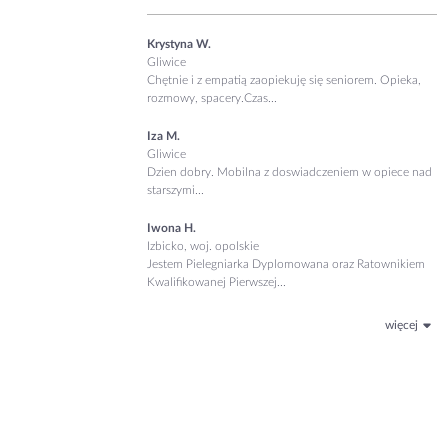
Krystyna W.
Gliwice
Chętnie i z empatią zaopiekuję się seniorem. Opieka,
rozmowy, spacery.Czas...
Iza M.
Gliwice
Dzien dobry. Mobilna z doswiadczeniem w opiece nad
starszymi...
Iwona H.
Izbicko, woj. opolskie
Jestem Pielegniarka Dyplomowana oraz Ratownikiem
Kwalifikowanej Pierwszej...
więcej