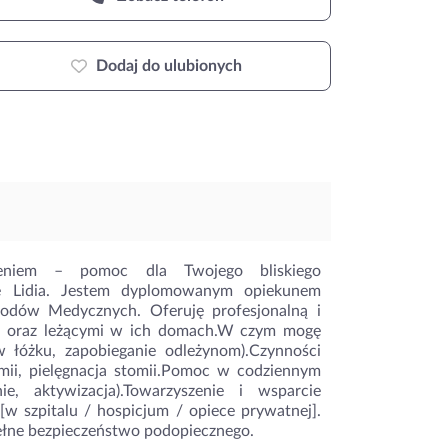
Dodaj do ulubionych
niem – pomoc dla Twojego bliskiego
ię Lidia. Jestem dyplomowanym opiekunem
dów Medycznych. Oferuję profesjonalną i
mi oraz leżącymi w ich domach.W czym mogę
w łóżku, zapobieganie odleżynom).Czynności
emii, pielęgnacja stomii.Pomoc w codziennym
e, aktywizacja).Towarzyszenie i wsparcie
w szpitalu / hospicjum / opiece prywatnej].
pełne bezpieczeństwo podopiecznego.