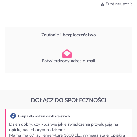
Zgłoś naruszenie
Zaufanie i bezpieczeństwo
Potwierdzony adres e-mail
DOŁĄCZ DO SPOŁECZNOŚCI
la rodzin osób starszych
y, czy ktoś wie jakie świadczenia przysługują na
d chorym rodzicem?
 lat i emeryturę 1800 zł..., wymaga stałej opieki a