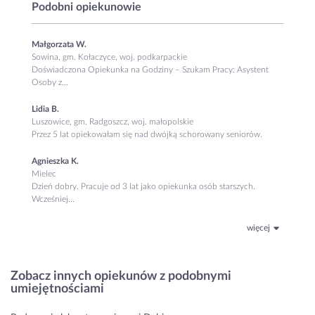
Podobni opiekunowie
Małgorzata W.
Sowina, gm. Kołaczyce, woj. podkarpackie
​Doświadczona Opiekunka na Godziny – ​Szukam Pracy: Asystent
Osoby z...
Lidia B.
Luszowice, gm. Radgoszcz, woj. małopolskie
Przez 5 lat opiekowałam się nad dwójką schorowany seniorów.
Agnieszka K.
Mielec
Dzień dobry. Pracuje od 3 lat jako opiekunka osób starszych.
Wcześniej...
więcej
Zobacz innych opiekunów z podobnymi
umiejętnościami