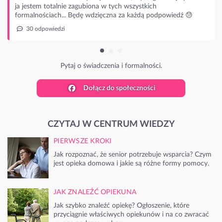
totalnie zagubiona w tych wszystkich
iach... Będę wdzięczna za każdą podpowiedź 😓
wiedzi
Pytaj o świadczenia i formalności.
Dołącz do społeczności
CZYTAJ W CENTRUM WIEDZY
PIERWSZE KROKI
Jak rozpoznać, że senior potrzebuje wsparcia? Czym
jest opieka domowa i jakie są różne formy pomocy.
JAK ZNALEŹĆ OPIEKUNA
Jak szybko znaleźć opiekę? Ogłoszenie, które
przyciągnie właściwych opiekunów i na co zwracać