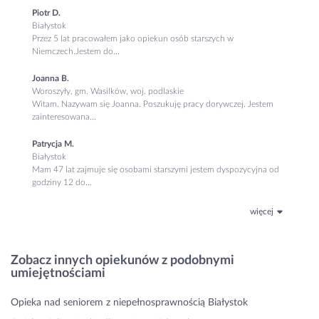
Piotr D.
Białystok
Przez 5 lat pracowałem jako opiekun osób starszych w
Niemczech.Jestem do...
Joanna B.
Woroszyły, gm. Wasilków, woj. podlaskie
Witam. Nazywam się Joanna. Poszukuję pracy dorywczej. Jestem
zainteresowana...
Patrycja M.
Białystok
Mam 47 lat zajmuje się osobami starszymi jestem dyspozycyjna od
godziny 12 do...
więcej
Zobacz innych opiekunów z podobnymi
umiejętnościami
Opieka nad seniorem z niepełnosprawnością Białystok