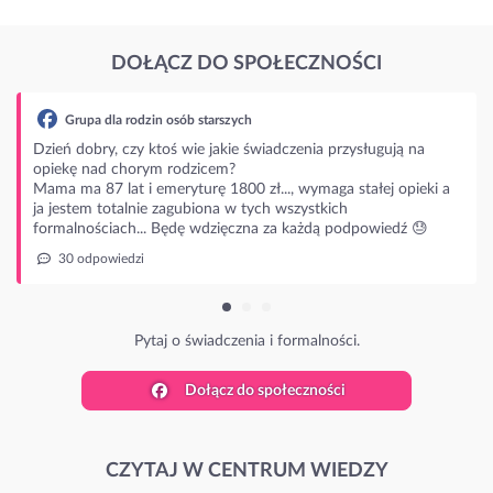
DOŁĄCZ DO SPOŁECZNOŚCI
przysługują na
a stałej opieki a
ch
podpowiedź 😓
ści.
Dołącz do społeczności
CZYTAJ W CENTRUM WIEDZY