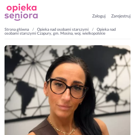
Zaloguj
Zarejestruj
Strona główna
Opieka nad osobami starszymi
Opieka nad
osobami starszymi Czapury, gm. Mosina, woj. wielkopolskie